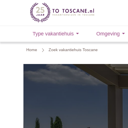
Type vakantiehuis
Omgeving
Home
Zoek vakantiehuis Toscane