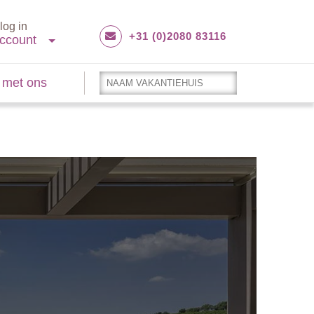
log in
+31 (0)2080 83116
ccount
 met ons