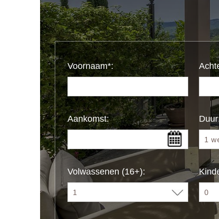
Voornaam*:
Acht
Aankomst:
Duur
Volwassenen (16+):
Kinde