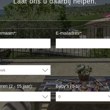
Laat ons u daarbij helpen.
ernaam*:
E-mailadres*:
:
ren (2 - 15 jaar):
Baby’s (0-1):