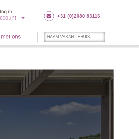
log in
+31 (0)2080 83116
ccount
 met ons