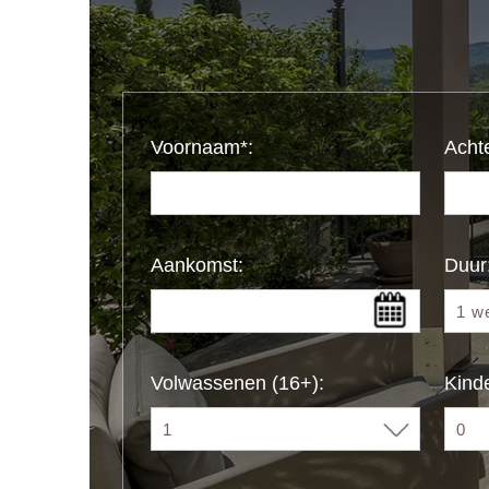
Voornaam*:
Acht
Aankomst:
Duur
Volwassenen (16+):
Kinde