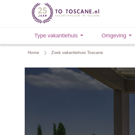
Type vakantiehuis
Omgeving
Home
Zoek vakantiehuis Toscane