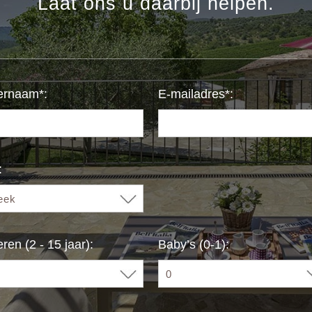
Laat ons u daarbij helpen.
ernaam*:
E-mailadres*:
:
ren (2 - 15 jaar):
Baby’s (0-1):