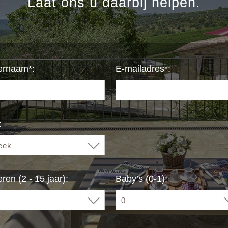
Laat ons u daarbij helpen.
ernaam*:
E-mailadres*:
:
ren (2 - 15 jaar):
Baby’s (0-1):