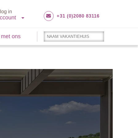
log in
+31 (0)2080 83116
ccount
 met ons