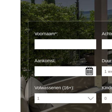
Voornaam*:
Acht
Aankomst:
Duur
Volwassenen (16+):
Kinde