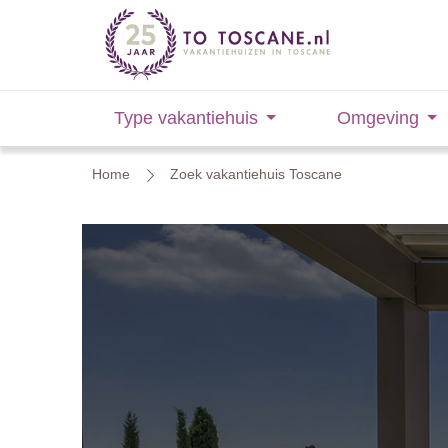
Type vakantiehuis
Omgeving
Home
Zoek vakantiehuis Toscane