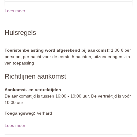
Tweepersoonsbed (kan niet worden gesplitst), garderobe.
Lees meer
19 dec - 02 jan 2027
€805,00
Badkamer
Douche, wastafel, bidet, toilet.
Huisregels
Wasruimte
(gemeenschappelijk)
Wasmachine
Gedeeld zwembad
Toeristenbelasting word afgerekend bij aankomst:
1,00 € per
Lengte: 8.5 meter
persoon, per nacht voor de eerste 5 nachten, uitzonderingen zijn
Breedte: 4.5 meter
van toepassing
Diepte: 1,3 meter
Richtlijnen aankomst
Toegang: metalen ladder
Open: mei tot september (Het wordt niet verwarmd en vanwege
de locatie in de heuvels zal het water zelfs in de zomer vrij koel
Aankomst- en vertrektijden
zijn.)
De aankomsttijd is tussen 16:00 - 19:00 uur. De vertrektijd is vóór
Omheining: ja
10:00 uur.
Meubilair: ligstoelen en parasols
Toegangsweg:
Verhard
Reiniging: zout
Afstand vanaf accommodatie: 30m (Het zwembadgedeelte ligt op
Parkeren:
Openbaar parkeren is mogelijk op het terrein
Lees meer
een lager niveau dan het gebouw.)
Nationale ID-code:
IT046002C27YLZT4YX