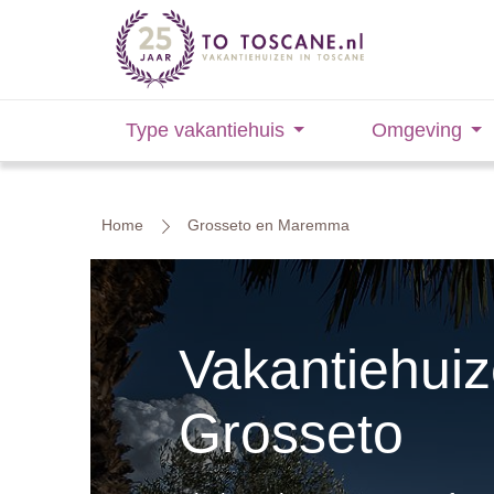
Type vakantiehuis
Omgeving
Home
Grosseto en Maremma
Vakantiehuiz
Grosseto