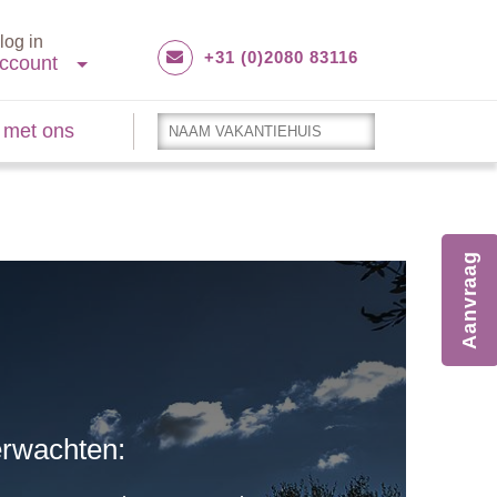
log in
+31 (0)2080 83116
ccount
 met ons
Aanvraag
erwachten: