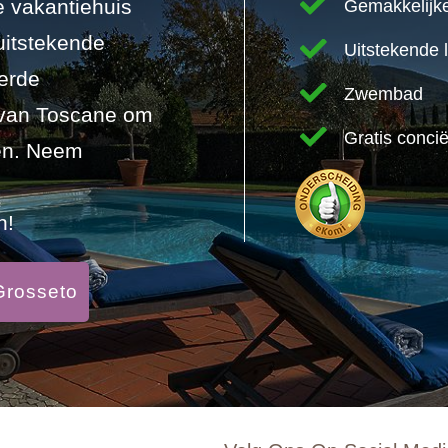
 vakantiehuis
Gemakkelijk
uitstekende
Uitstekende l
eerde
Zwembad
 van Toscane om
Gratis conci
oen. Neem
n!
Grosseto