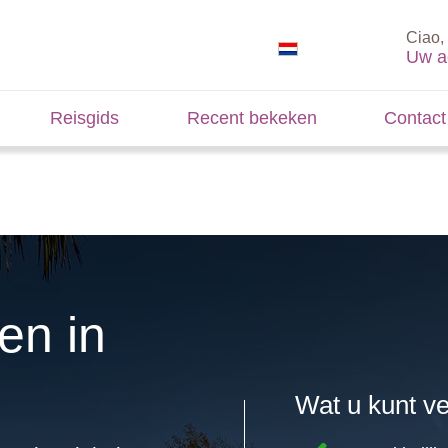
Ciao, 
Uw a
Reisgids
Recent bekeken
Contact
en in
Wat u kunt v