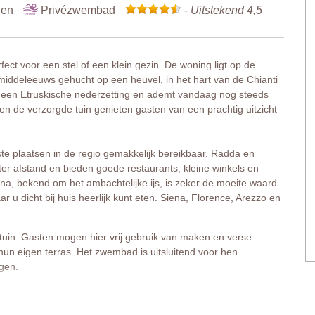
nen
Privézwembad
-
Uitstekend 4,5
erfect voor een stel of een klein gezin. De woning ligt op de
middeleeuws gehucht op een heuvel, in het hart van de Chianti
t een Etruskische nederzetting en ademt vandaag nog steeds
 en de verzorgde tuin genieten gasten van een prachtig uitzicht
ste plaatsen in de regio gemakkelijk bereikbaar. Radda en
eter afstand en bieden goede restaurants, kleine winkels en
na, bekend om het ambachtelijke ijs, is zeker de moeite waard.
r u dicht bij huis heerlijk kunt eten. Siena, Florence, Arezzo en
uin. Gasten mogen hier vrij gebruik van maken en verse
hun eigen terras. Het zwembad is uitsluitend voor hen
gen.
jl. Houten balkenplafonds, terracottavloeren en een gezellige
r waarin u zich meteen thuis zult voelen.