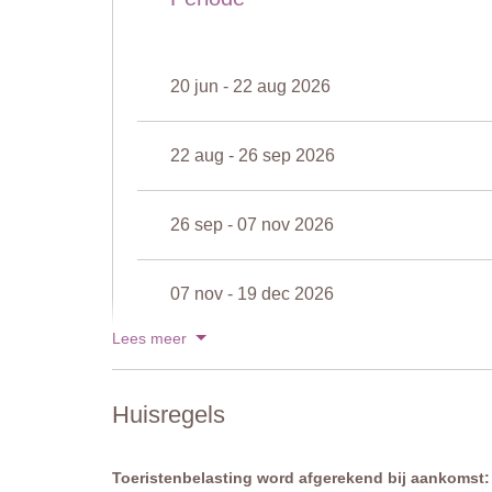
Omheind: Nee
Gemeubileerd: Ligbedden en Parasols
Gereinigd met: Chloor
Afstand van het vakantiehuis: 20 meter
20 jun - 22 aug 2026
22 aug - 26 sep 2026
26 sep - 07 nov 2026
07 nov - 19 dec 2026
Lees meer
19 dec - 02 jan 2027
Huisregels
Toon prijzen voor 2027
Toeristenbelasting word afgerekend bij aankomst: