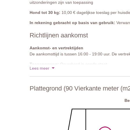
uitzonderingen zijn van toepassing
Hond tot 30 kg:
10,00 € dagelijkse toeslag per huisdi
In rekening gebracht op basis van gebruik:
Verwarm
Richtlijnen aankomst
Aankomst- en vertrektijden
De aankomsttijd is tussen 16:00 - 19:00 uur. De vertrek
Toegangsweg:
Onverhard in goede staat
Lees meer
Parkeren:
Openbaar parkeren is mogelijk op het terre
Nationale ID-code:
IT052023C25VWWTU4K
Plattegrond (90 Vierkante meter (m2
Be