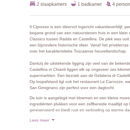
2 slaapkamers
1 badkamer
4 perso
Il Cipresso is een sfeervol ingericht vakantieverblijf, p
begane grond van een natuurstenen huis in een klein 
Classico tussen Radda en Castellina. De plek was ooi
een bijzondere historische sfeer. Vanaf het privéterras
over het karakteristieke Toscaanse heuvellandschap.
Dankzij de uitstekende ligging zijn veel van de bekend
Castellina in Chianti liggen elk op ongeveer zes kilom
supermarkten. Een bezoek aan de Gelateria di Castelli
Op loopafstand ligt ook het restaurant Le Carrozze, waa
San Gimignano zijn perfect voor een dagtocht.
De tuin is aangelegd met bloemen en een kleine moest
ingrediënten plukken voor een zelfbereide maaltijd op 
gereserveerd en biedt rust en verkoeling op warme da
Lees meer
Het interieur is ingericht in traditionele Toscaanse sti
inrichting zorgen voor een warme en uitnodigende sfee