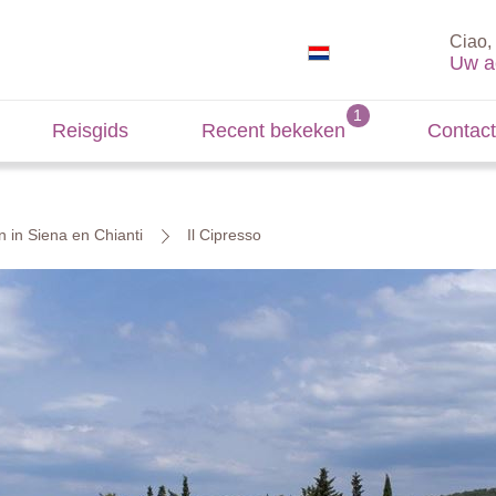
Ciao, 
Uw a
Reisgids
Recent bekeken
Contact
n in Siena en Chianti
Il Cipresso