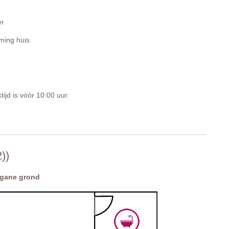
er
ing huis
tijd is vóór 10:00 uur.
in
))
gane grond