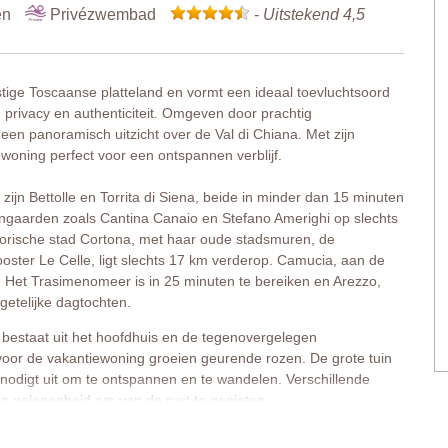
en
Privézwembad
-
Uitstekend 4,5
stige Toscaanse platteland en vormt een ideaal toevluchtsoord
 privacy en authenticiteit. Omgeven door prachtig
een panoramisch uitzicht over de Val di Chiana. Met zijn
ewoning perfect voor een ontspannen verblijf.
 zijn Bettolle en Torrita di Siena, beide in minder dan 15 minuten
ijngaarden zoals Cantina Canaio en Stefano Amerighi op slechts
storische stad Cortona, met haar oude stadsmuren, de
oster Le Celle, ligt slechts 17 km verderop. Camucia, aan de
. Het Trasimenomeer is in 25 minuten te bereiken en Arezzo,
getelijke dagtochten.
 bestaat uit het hoofdhuis en de tegenovergelegen
oor de vakantiewoning groeien geurende rozen. De grote tuin
nodigt uit om te ontspannen en te wandelen. Verschillende
op gelegenheid om van de rust te genieten.
waarbij het Toscaanse karakter behouden is met