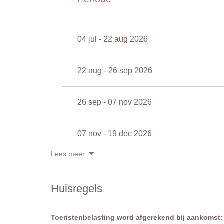
Toegang: Romeinse treden
Open: Pasen tot eind oktober
Omheining: geen
Uitgerust: parasols, ligstoelen, tafel, stoelen
04 jul - 22 aug 2026
Reiniging: zout
Afstand van het huis: 40 meter
22 aug - 26 sep 2026
26 sep - 07 nov 2026
07 nov - 19 dec 2026
Lees meer
19 dec - 02 jan 2027
Huisregels
Toon prijzen voor 2027
Toeristenbelasting word afgerekend bij aankomst: