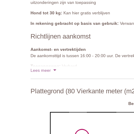
uitzonderingen zijn van toepassing
Hond tot 30 kg:
Kan hier gratis verblijven
In rekening gebracht op basis van gebruik:
Verwarm
Richtlijnen aankomst
Aankomst- en vertrektijden
De aankomsttijd is tussen 16:00 - 20:00 uur. De vertrek
Toegangsweg:
Verhard
Lees meer
Parkeren:
Privé parkeren is mogelijk op het terrein
Nationale ID-code:
IT051017C2VGJBJKAG
Plattegrond (80 Vierkante meter (m2
Be