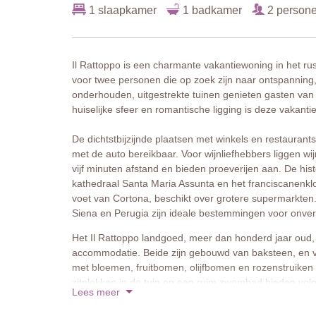
1 slaapkamer
1 badkamer
2 person
Il Rattoppo is een charmante vakantiewoning in het ru
voor twee personen die op zoek zijn naar ontspanning,
onderhouden, uitgestrekte tuinen genieten gasten van 
huiselijke sfeer en romantische ligging is deze vakanti
De dichtstbijzijnde plaatsen met winkels en restaurants
met de auto bereikbaar. Voor wijnliefhebbers liggen w
vijf minuten afstand en bieden proeverijen aan. De hi
kathedraal Santa Maria Assunta en het franciscanenklo
voet van Cortona, beschikt over grotere supermarkten
Siena en Perugia zijn ideale bestemmingen voor onver
Het Il Rattoppo landgoed, meer dan honderd jaar oud,
accommodatie. Beide zijn gebouwd van baksteen, en v
met bloemen, fruitbomen, olijfbomen en rozenstruiken 
zitplekken in de tuin en een ruim zwembad bieden vol
Lees meer
Binnen is het vakantiehuis zorgvuldig gerestaureerd, 