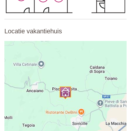
En-suite badkamer
Douche, wastafel, toilet.
Slaapkamer 4
Tweepersoonsbed 180 × 200 cm (niet te veranderen in twee
Locatie vakantiehuis
aparte bedden), nachtkastjes, commode, fauteuils, kledingkast,
kofferrek, airconditioning.
En-suite badkamer
Douche, bad, stoel, wastafel, toilet.
Vide
Woonkamer
(extern toegankelijk)
Stoelen, tafel, houten kist, bijzettafel, decoratieve open haard,
ventilator, toegang via buitentrap .
Tweede verdieping
Slaapkamer 5
Tweepersoonsbed 180 × 195 cm (op verzoek te veranderen in