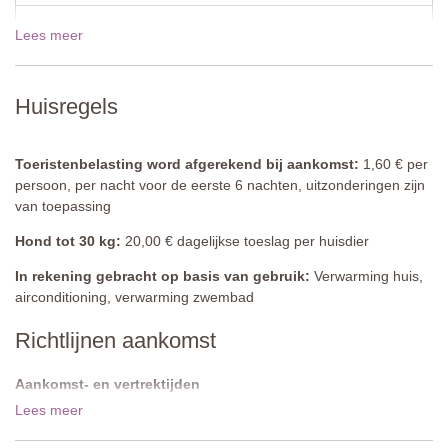
Keuken
Lees meer
19 dec - 02 jan 2027
€13500,00
Volledig uitgerust, gaskookplaat, koelkast met vriezer, tafel,
stoelen, bruiswaterdispenser, bijzettafel, openslaande deuren
naar tuin en binnenplaats.
Toon prijzen voor 2027
Huisregels
Gastentoilet
Wastafel, toilet.
Toeristenbelasting word afgerekend bij aankomst:
1,60 € per
persoon, per nacht voor de eerste 6 nachten, uitzonderingen zijn
Suite
van toepassing
Slaapkamer 1
Hond tot 30 kg:
20,00 € dagelijkse toeslag per huisdier
Tweepersoonsbed 150 × 195 cm (niet te veranderen in twee
aparte bedden), nachtkastjes, commode, kledingkast,
In rekening gebracht op basis van gebruik:
Verwarming huis,
airconditioning.
airconditioning, verwarming zwembad
Richtlijnen aankomst
En-suite badkamer
Bad met douche-opzetstuk, wastafel, bidet, toilet.
Aankomst- en vertrektijden
Eerste verdieping
De aankomsttijd is tussen 16:00 - 19:00 uur. De vertrektijd is vóór
Lees meer
10:00 uur.
Overloop / Studio