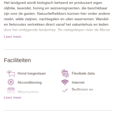
Het landgoed wordt biologisch beheerd en produceert eigen
olijfolie, lavendel, honing en seizoensgroenten, die beschikbaar
zijn voor de gasten. Natuurliefhebbers kunnen hier onder andere
reeën, wilde zwijnen, nachtegalen en uilen waarnemen. Wandel-
en fietsroutes vertrekken direct vanaf het vakantiehuis en leiden
door het omliggende landschap. De nabijgelegen rivier de Merse
biedt prachtige plekken om in de natuur te zwemmen. Voor
Lees meer
wijnliefhebbers kunnen proeverijen worden georganiseerd bij het
naastgelegen wijndomein en op het landgoed worden tevens
kooklessen aangeboden.
Faciliteiten
Ondanks de rustige en afgelegen ligging bevindt de toegangsweg
zich op slechts 400 meter afstand. Het dorp Sovicille met winkels,
cafés en een restaurant is in ongeveer vijf minuten per auto
Hond toegestaan
Flexibele data
bereikbaar. Siena, San Gimignano en Florence zijn gemakkelijk
Airconditioning
Internet
bereikbaar en lenen zich uitstekend voor afwisselende
Bedlinnen en
dagtochten.
Wasmachine
handdoeken
Lees meer
Gasten kunnen ontspannen met een potje tafeltennis en hun
Servies en bestek
Badkamer en suite
maaltijden nuttigen onder de schaduwrijke pergola of op de
Koelkast / Vriezer
Tuin
centrale binnenplaats, die beide ideaal zijn voor gezellige
momenten in de buitenlucht. Ook is er een pizzaoven