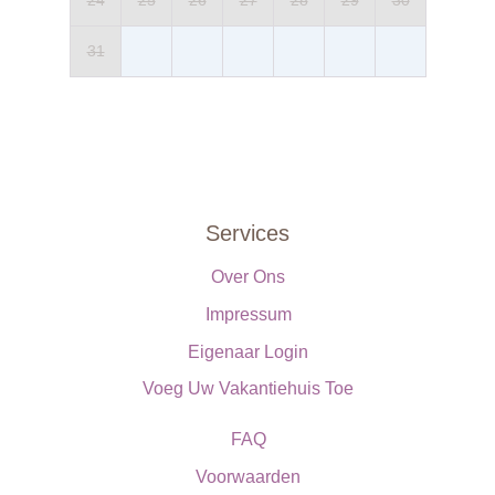
24
25
26
27
28
29
30
Reiniging: chloor
Afstand van het vakantiehuis: 35 m
Verwarming: op aanvraag, vooraf
31
Services
Over Ons
Impressum
Eigenaar Login
Voeg Uw Vakantiehuis Toe
FAQ
Voorwaarden