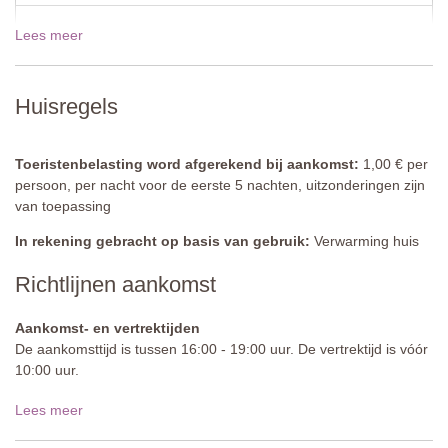
Open: juni tot september
Lees meer
19 dec - 02 jan 2027
€665,00
Omheining: ja
Uitgerust: ligstoelen en parasols
Reiniging: chloor
Afstand van de vakantiehuizen: 35 meter
Huisregels
Toeristenbelasting word afgerekend bij aankomst:
1,00 € per
persoon, per nacht voor de eerste 5 nachten, uitzonderingen zijn
van toepassing
In rekening gebracht op basis van gebruik:
Verwarming huis
Richtlijnen aankomst
Aankomst- en vertrektijden
De aankomsttijd is tussen 16:00 - 19:00 uur. De vertrektijd is vóór
10:00 uur.
Toegangsweg:
Verhard
Lees meer
Parkeren:
Openbaar parkeren is mogelijk op het terrein