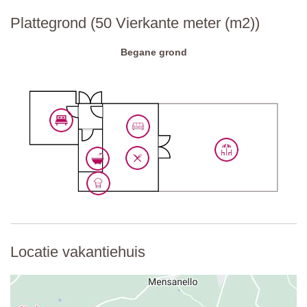
Nationale ID-code:
IT052012C2AEWIX2OI
Plattegrond (50 Vierkante meter (m2))
Begane grond
Locatie vakantiehuis