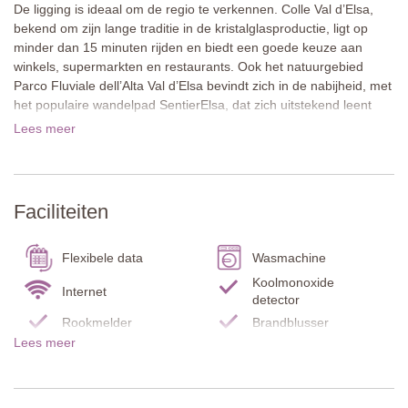
De ligging is ideaal om de regio te verkennen. Colle Val d’Elsa,
bekend om zijn lange traditie in de kristalglasproductie, ligt op
minder dan 15 minuten rijden en biedt een goede keuze aan
winkels, supermarkten en restaurants. Ook het natuurgebied
Parco Fluviale dell’Alta Val d’Elsa bevindt zich in de nabijheid, met
het populaire wandelpad SentierElsa, dat zich uitstekend leent
voor wandelingen en picknicks. Het beroemde San Gimignano,
Lees meer
met zijn middeleeuwse torens, ligt op slechts 23 km afstand. Ook
Siena, Florence en de charmante dorpen en wijnhuizen van de
Chianti zijn gemakkelijk bereikbaar. Partena vormt daarmee een
ideale uitvalsbasis voor wie rust in de natuur zoekt en tegelijk de
Faciliteiten
culturele hoogtepunten van Toscane wil ontdekken.
Over de accommodatie
Flexibele data
Wasmachine
Il Sole e la Luna is een charmant vakantieappartement op de
Koolmonoxide
begane grond met een fraaie tuin en een beschut eetterras, dat
Internet
detector
door hagen op aangename wijze is afgeschermd van de
Rookmelder
Brandblusser
aangrenzende huizen. Hierdoor ontstaat een heerlijke plek om te
Lees meer
ontspannen en buiten te eten. Binnen zorgen houten
Zwembadlakens
Keuken
balkenplafonds, gedeeltelijk zichtbare natuurstenen muren en
Servies en bestek
Koelkast / Vriezer
comfortabel meubilair voor veel Toscaanse charme en een
Bedlinnen en
warme, huiselijke sfeer.