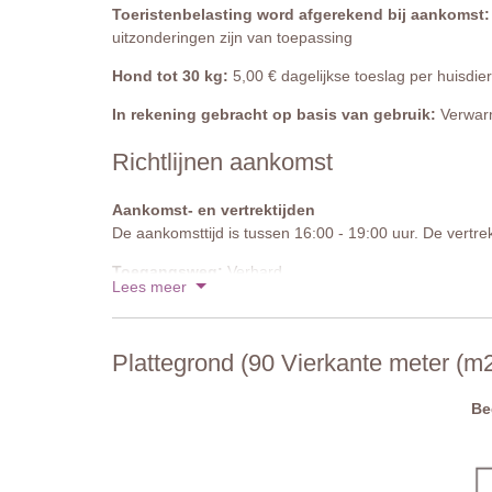
Toeristenbelasting word afgerekend bij aankomst:
uitzonderingen zijn van toepassing
Hond tot 30 kg:
5,00 € dagelijkse toeslag per huisdier
In rekening gebracht op basis van gebruik:
Verwarm
Richtlijnen aankomst
Aankomst- en vertrektijden
De aankomsttijd is tussen 16:00 - 19:00 uur. De vertrek
Toegangsweg:
Verhard
Lees meer
Parkeren:
Openbaar parkeren is mogelijk op het terrei
Nationale ID-code:
IT052013B4V9AYR9EU
Plattegrond (90 Vierkante meter (m2
Be