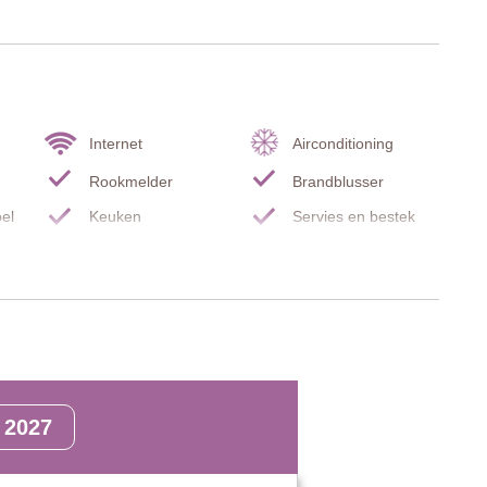
ditionele Toscaanse uitstraling, aangevuld met comfortabele
el met 4 stoelen, sofa.
Internet
Airconditioning
Rookmelder
Brandblusser
bureau en stoel.
oel
Keuken
Servies en bestek
Woonkamer
TV
Filterkoffiezetapparaat
Espresso-apparaat
Oven
Föhn
bureau en stoel.
Verboden te roken
Barbecue
2027