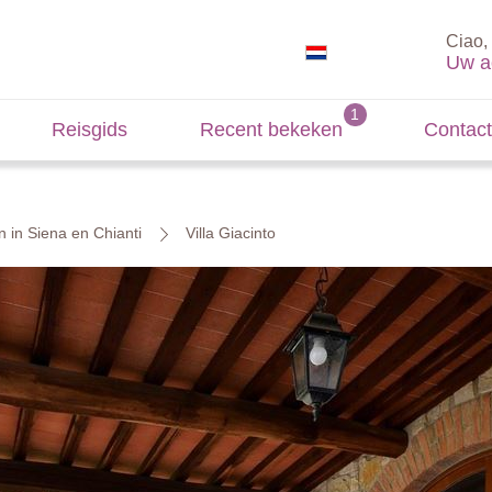
Ciao, 
Uw a
Reisgids
Recent bekeken
Contact
n in Siena en Chianti
Villa Giacinto