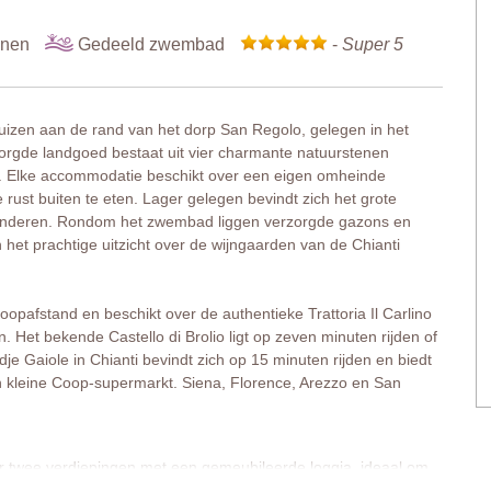
onen
Gedeeld zwembad
-
Super 5
iehuizen aan de rand van het dorp San Regolo, gelegen in het
zorgde landgoed bestaat uit vier charmante natuurstenen
. Elke accommodatie beschikt over een eigen omheinde
e rust buiten te eten. Lager gelegen bevindt zich het grote
kinderen. Rondom het zwembad liggen verzorgde gazons en
et prachtige uitzicht over de wijngaarden van de Chianti
oopafstand en beschikt over de authentieke Trattoria Il Carlino
. Het bekende Castello di Brolio ligt op zeven minuten rijden of
je Gaiole in Chianti bevindt zich op 15 minuten rijden en biedt
een kleine Coop-supermarkt. Siena, Florence, Arezzo en San
over twee verdiepingen met een gemeubileerde loggia, ideaal om
iedt extra ruimte om tot rust te komen. Binnen geven houten