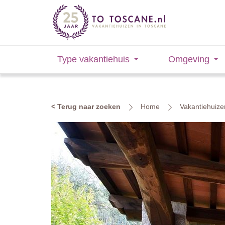
Type vakantiehuis
Omgeving
< Terug naar zoeken
Home
Vakantiehuize