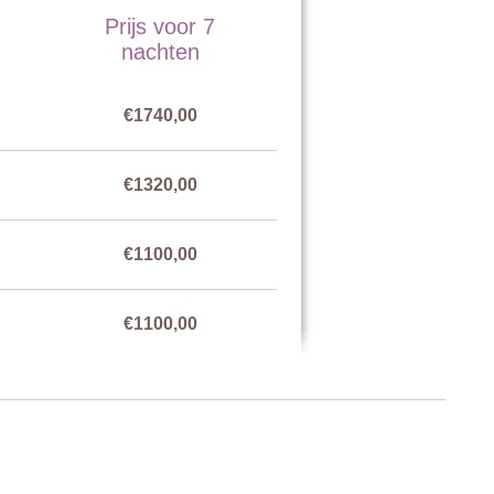
Prijs voor 7
nachten
€1740,00
metalen hek van het grote zwembad gescheiden is. Het heeft de
€1320,00
€1100,00
€1100,00
€1320,00