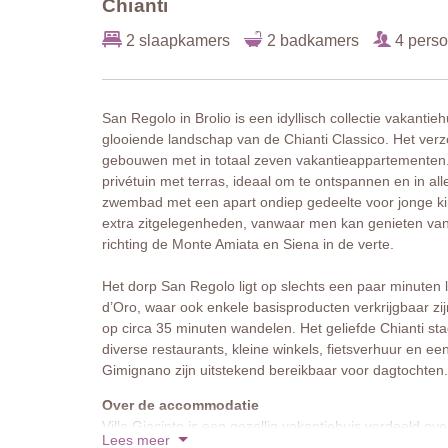
Chianti
2 slaapkamers
2 badkamers
4 pers
San Regolo in Brolio is een idyllisch collectie vakant
glooiende landschap van de Chianti Classico. Het ver
gebouwen met in totaal zeven vakantieappartementen
privétuin met terras, ideaal om te ontspannen en in all
zwembad met een apart ondiep gedeelte voor jonge 
extra zitgelegenheden, vanwaar men kan genieten van h
richting de Monte Amiata en Siena in de verte.
Het dorp San Regolo ligt op slechts een paar minuten l
d’Oro, waar ook enkele basisproducten verkrijgbaar zijn
op circa 35 minuten wandelen. Het geliefde Chianti stad
diverse restaurants, kleine winkels, fietsverhuur en 
Gimignano zijn uitstekend bereikbaar voor dagtochten.
Over de accommodatie
Villa Giacinto is een gezellig vakantiehuis verdeeld 
Lees meer
buiten te dineren en te ontspannen. Een groene tuin b