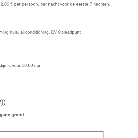
2,00 € per persoon, per nacht voor de eerste 7 nachten,
ing huis, airconditioning, EV Oplaadpunt
tijd is vóór 10:00 uur.
n - 1 beschutte parkeerplaats.
))
gane grond