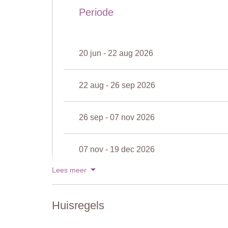
Diepte: 1,2 tot 2,2 meter
Periode
Toegang: Romeinse treden
Open : mei tot oktober
Omheind: Ja
Gemeubileerd: ligbedden en parasols
20 jun - 22 aug 2026
Gereinigd met : Chloorvrij
Afstand vanaf het vakantiehuis: 20 meter
Er is een bijzonder ondiep kinderbadje dat door een 
22 aug - 26 sep 2026
goede maat voor kinderen om erin te spelen.
26 sep - 07 nov 2026
07 nov - 19 dec 2026
Lees meer
19 dec - 02 jan 2027
Huisregels
Toon prijzen voor 2027