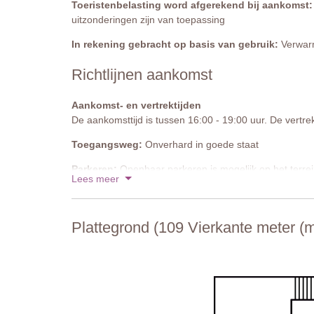
Toeristenbelasting word afgerekend bij aankomst:
uitzonderingen zijn van toepassing
In rekening gebracht op basis van gebruik:
Verwarm
Richtlijnen aankomst
Aankomst- en vertrektijden
De aankomsttijd is tussen 16:00 - 19:00 uur. De vertrek
Toegangsweg:
Onverhard in goede staat
Parkeren:
Openbaar parkeren is mogelijk op het terre
Lees meer
Nationale ID-code:
IT052013C29QL5T26B
Plattegrond (109 Vierkante meter (