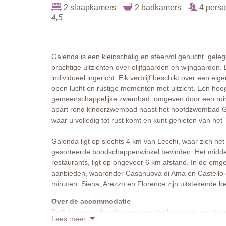
2 slaapkamers
2 badkamers
4 pers
4,5
Galenda is een kleinschalig en sfeervol gehucht, geleg
prachtige uitzichten over olijfgaarden en wijngaarden.
individueel ingericht. Elk verblijf beschikt over een e
open lucht en rustige momenten met uitzicht. Een hoog
gemeenschappelijke zwembad, omgeven door een ruim 
apart rond kinderzwembad naast het hoofdzwembad Gal
waar u volledig tot rust komt en kunt genieten van het
Galenda ligt op slechts 4 km van Lecchi, waar zich he
gesorteerde boodschappenwinkel bevinden. Het midde
restaurants, ligt op ongeveer 6 km afstand. In de omgevi
aanbieden, waaronder Casanuova di Ama en Castello di 
minuten. Siena, Arezzo en Florence zijn uitstekende 
Over de accommodatie
Bellini is een vakantiewoning verdeeld over de eerste 
Lees meer
houten balkenplafonds mooi samengaan met stijlvol mo