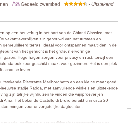
onen
Gedeeld zwembad
-
Uitstekend
en op een heuvelrug in het hart van de Chianti Classico, met
 De vakantieverblijven zijn gebouwd van natuursteen en
igen gemeubileerd terras, ideaal voor ontspannen maaltijden in de
tepunt van het gehucht is het grote, niervormige
gazon. Hoge hagen zorgen voor privacy en rust, terwijl een
enda ook zeer geschikt maakt voor gezinnen. Het is een plek
 Toscaanse leven.
t uitstekende Ristorante Marlborghetto en een kleine maar goed
leeuwse stadje Radda, met aanvullende winkels en uitstekende
ng zijn talrijke wijnhuizen te vinden die wijnproeverijen
Ama. Het bekende Castello di Brolio bereikt u in circa 20
bestemmingen voor onvergetelijke dagtochten.
en tweede verdieping, waar traditionele terracottavloeren en
dern meubilair. Een privéterras en een balkon met tafel en