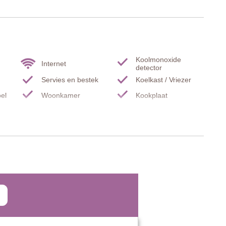
ntspannen en buiten te eten.
iezer, eettafel, hoekbank, fauteuil, TV, openslaande deuren naar
Koolmonoxide
Internet
detector
Servies en bestek
Koelkast / Vriezer
oel
Woonkamer
Kookplaat
n kan worden veranderd), kledingkast.
e
Droogkast
Barbecue
Zwembadlakens
TV
an worden veranderd).