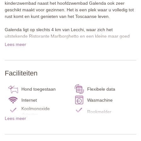
kinderzwembad naast het hoofdzwembad Galenda ook zeer
geschikt maakt voor gezinnen. Het is een plek waar u volledig tot
rust komt en kunt genieten van het Toscaanse leven.
Galenda ligt op slechts 4 km van Lecchi, waar zich het
uitstekende Ristorante Marlborghetto en een kleine maar goed
gesorteerde boodschappenwinkel bevinden. Het middeleeuwse
Lees meer
stadje Radda, met aanvullende winkels en uitstekende
restaurants, ligt op ongeveer 6 km afstand. In de omgeving zijn
talrijke wijnhuizen te vinden die wijnproeverijen aanbieden,
waaronder Casanuova di Ama en Castello di Ama. Het bekende
Faciliteiten
Castello di Brolio bereikt u in circa 20 minuten. Siena, Arezzo en
Florence zijn uitstekende bestemmingen voor onvergetelijke
dagtochten.
Hond toegestaan
Flexibele data
Over de accommodatie
Internet
Wasmachine
Caravaggio is een vakantiewoning op de begane grond met
Koolmonoxide
Rookmelder
traditionele terracottavloeren en houten balkenplafonds, die een
detector
Lees meer
mooi contrast vormen met het stijlvolle, moderne meubilair. Het
Brandblusser
Keuken
met tafel en stoelen nodigt uit tot ontspannen en buiten eten.
Terras
Tuin
Begane grond