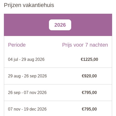
Kinderbedje /-stoel
Verboden te roken
Prijzen vakantiehuis
Keuken/Eetkamer
Vaatwasmachine
Magnetronoven
Volledig ingerichte keuken met gasfornuis, koelkast, kookeiland,
Koelkast / Vriezer
Servies en bestek
fauteuil, eettafel, muggenhorren, openslaande deuren naar het
2026
terras, terras met tafel en stoelen.
Woonkamer
TV
Föhn
Muggenhorren
Woonkamer
Zitbank, fauteuils, smart TV, deur naar terras.
Oven
Barbecue
Periode
Prijs voor 7 nachten
Bedlinnen en
Ventilatoren
Slaapkamer
handdoeken
Tweepersoonsbed (niet te veranderen in twee aparte bedden),
Zwembadlakens
Badkamer en suite
04 jul - 29 aug 2026
€1225,00
nachtkastje, kledingkast, bureau, stoel, muggenhorren.
Strijkijzer /Plank
Badkamer
29 aug - 26 sep 2026
€920,00
Douche, bad met douche, dubbele wastafel, bidet, WC,
muggenhorren.
26 sep - 07 nov 2026
€795,00
Gemeenschappelijke wasruimte
Wasmachine.
07 nov - 19 dec 2026
€795,00
Gedeeld zwembad
Lengte: 14 meter