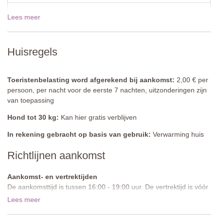
Breedte: 4 - 6 meter
Lees meer
19 dec - 02 jan 2027
€920,00
Diepte: 1,35 meter
Toegang: metalen ladder
Open: mei tot september
Omheind: ja
Huisregels
Meubilair: ligbedden en parasols
Reiniging: chloor
Afstand vanaf de accommodatie: 100 meter
Toeristenbelasting word afgerekend bij aankomst:
2,00 € per
Rond peuterbad met een diameter van 3 meter en een diepte van
persoon, per nacht voor de eerste 7 nachten, uitzonderingen zijn
0,5 meter
van toepassing
Hond tot 30 kg:
Kan hier gratis verblijven
In rekening gebracht op basis van gebruik:
Verwarming huis
Richtlijnen aankomst
Aankomst- en vertrektijden
De aankomsttijd is tussen 16:00 - 19:00 uur. De vertrektijd is vóór
10:00 uur.
Lees meer
Toegangsweg:
Onverhard in goede staat