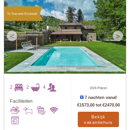
To Toscane Exclusief
<
>
2
2
4
2026 Prijzen
7 nachten vanaf
Faciliteiten
€1573,00
tot
€2470,00
Bekijk
vakantiehuis