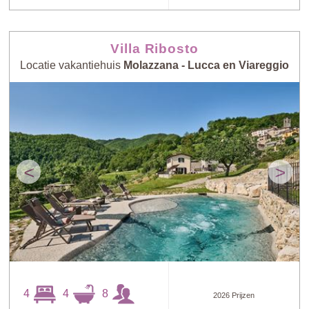
Villa Ribosto
Locatie vakantiehuis
Molazzana - Lucca en Viareggio
<
>
4
4
8
2026 Prijzen