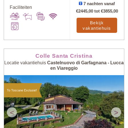
7 nachten vanaf
Faciliteiten
€2445,00
tot
€3855,00
Sorteer
X
Bekijk
vakantiehuis
Prijs: laag -
Willekeurig
hoog
Colle Santa Cristina
Locatie vakantiehuis
Castelnuovo di Garfagnana - Lucca
en Viareggio
Aantal
Prijs: hoog -
personen: laag -
laag
hoog
To Toscane Exclusief
Aantal
personen: hoog
Nieuw
- laag
<
>