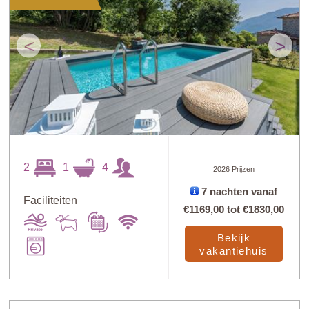
<
>
2
1
4
2026 Prijzen
7 nachten vanaf
Faciliteiten
€1169,00
tot
€1830,00
Bekijk
vakantiehuis