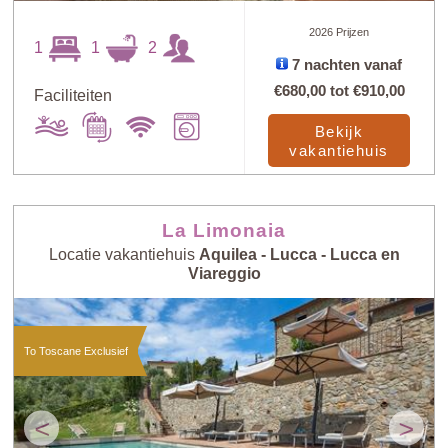
2026 Prijzen
1
1
2
7 nachten vanaf
€680,00
tot
€910,00
Faciliteiten
Bekijk
vakantiehuis
La Limonaia
Locatie vakantiehuis
Aquilea - Lucca - Lucca en
Viareggio
To Toscane Exclusief
<
>