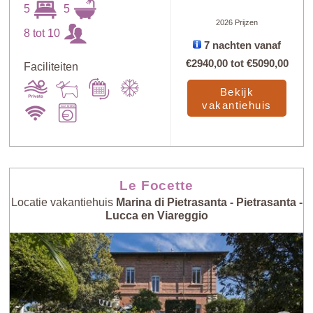
5
5
2026 Prijzen
8 tot 10
7 nachten vanaf
€2940,00
tot
€5090,00
Faciliteiten
Bekijk
vakantiehuis
Le Focette
Locatie vakantiehuis
Marina di Pietrasanta - Pietrasanta -
Lucca en Viareggio