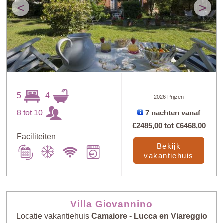
<
>
5
4
2026 Prijzen
8 tot 10
7 nachten vanaf
€2485,00
tot
€6468,00
Faciliteiten
Bekijk
vakantiehuis
Villa Giovannino
Locatie vakantiehuis
Camaiore - Lucca en Viareggio