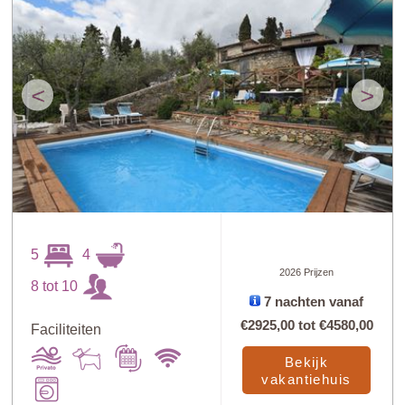
<
>
5
4
2026 Prijzen
8 tot 10
7 nachten vanaf
€2925,00
tot
€4580,00
Faciliteiten
Bekijk
vakantiehuis