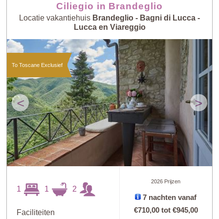
Ciliegio in Brandeglio
Locatie vakantiehuis
Brandeglio - Bagni di Lucca -
Lucca en Viareggio
To Toscane Exclusief
<
>
2026 Prijzen
1
1
2
7 nachten vanaf
€710,00
tot
€945,00
Faciliteiten