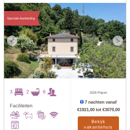
Speciale Aanbieding
<
>
3
2
6
2026 Prijzen
7 nachten vanaf
Faciliteiten
€1921,00
tot
€3070,00
Bekijk
vakantiehuis