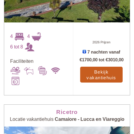
4
4
2026 Prijzen
6 tot 8
7 nachten vanaf
€1700,00
tot
€3010,00
Faciliteiten
Bekijk
vakantiehuis
Ricetro
Locatie vakantiehuis
Camaiore - Lucca en Viareggio