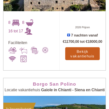
8
8
Sorteer
X
2026 Prijzen
16 tot 17
7 nachten vanaf
€11700,00
tot
€18000,00
Faciliteiten
Prijs: laag -
Willekeurig
hoog
Bekijk
vakantiehuis
Aantal
Prijs: hoog -
personen: laag -
laag
hoog
Borgo San Polino
Locatie vakantiehuis
Gaiole in Chianti - Siena en Chianti
Aantal
personen: hoog
Nieuw
- laag
To Toscane Exclusief