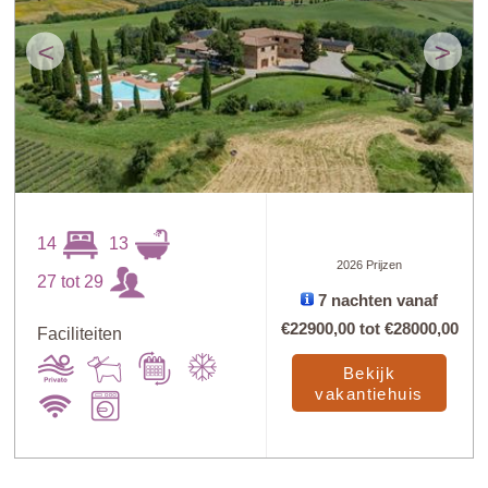
<
>
14
13
2026 Prijzen
27 tot 29
7 nachten vanaf
€22900,00
tot
€28000,00
Faciliteiten
Bekijk
vakantiehuis