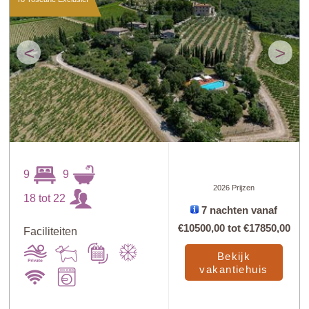
<
>
9
9
2026 Prijzen
18 tot 22
7 nachten vanaf
€10500,00
tot
€17850,00
Faciliteiten
Bekijk
vakantiehuis