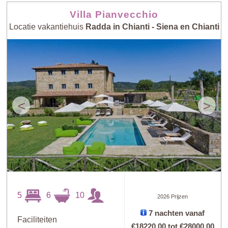
Villa Pianvecchio
Locatie vakantiehuis
Radda in Chianti - Siena en Chianti
<
>
5
6
10
2026 Prijzen
7 nachten vanaf
Faciliteiten
€18220,00
tot
€28000,00