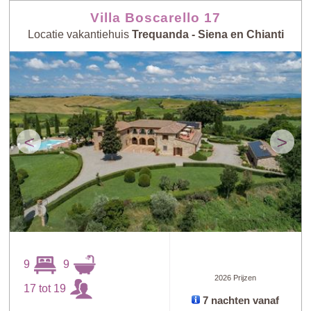
Villa Boscarello 17
Locatie vakantiehuis
Trequanda - Siena en Chianti
<
>
9
9
2026 Prijzen
17 tot 19
7 nachten vanaf