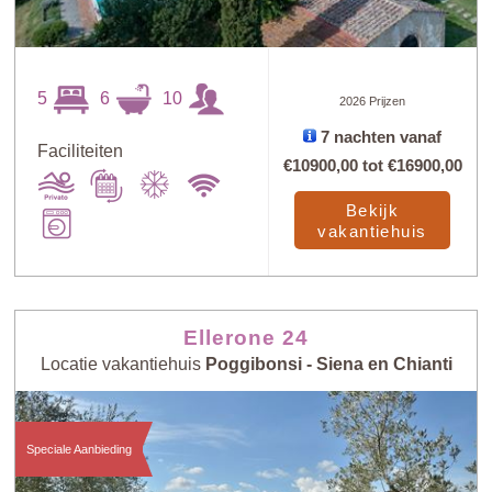
5
6
10
2026 Prijzen
7 nachten vanaf
Faciliteiten
€10900,00
tot
€16900,00
Bekijk
vakantiehuis
Ellerone 24
Locatie vakantiehuis
Poggibonsi - Siena en Chianti
Speciale Aanbieding