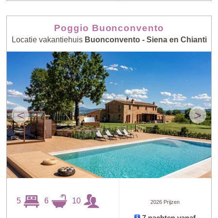
Poggio Buonconvento
Locatie vakantiehuis
Buonconvento - Siena en Chianti
<
>
5
6
10
2026 Prijzen
7 nachten vanaf