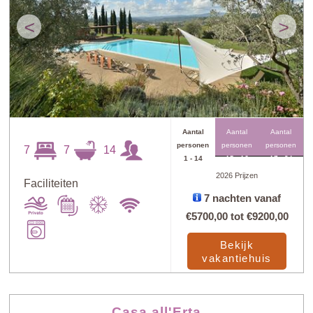
<
>
Aantal
Aantal
Aantal
personen
personen
personen
7
7
14
1 - 14
15 - 16
17 - 24
2026 Prijzen
Faciliteiten
7 nachten vanaf
€5700,00
tot
€9200,00
Bekijk
vakantiehuis
Casa all'Erta