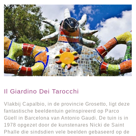
Il Giardino Dei Tarocchi
Vlakbij Capalbio, in de provincie Grosetto, ligt deze
fantastische beeldentuin geïnspireerd op Parco
Güell in Barcelona van Antonio Gaudi. De tuin is in
1978 opgezet door de kunstenares Nicki de Saint
Phalle die sindsdien vele beelden gebaseerd op de