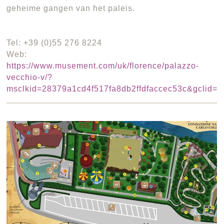
geheime gangen van het paleis.
Tel: +39 (0)55 276 8224
Web:
https://www.musement.com/uk/florence/palazzo-
vecchio-v/?
msclkid=28379a1cd4f517fa8db2ffdfaccec53c&gclid=2