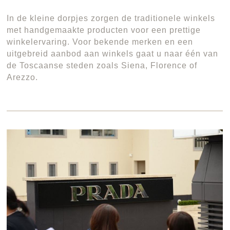
In de kleine dorpjes zorgen de traditionele winkels
met handgemaakte producten voor een prettige
winkelervaring. Voor bekende merken en een
uitgebreid aanbod aan winkels gaat u naar één van
de Toscaanse steden zoals Siena, Florence of
Arezzo.