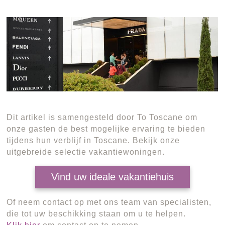
Dit artikel is samengesteld door To Toscane om
onze gasten de best mogelijke ervaring te bieden
tijdens hun verblijf in Toscane. Bekijk onze
uitgebreide selectie vakantiewoningen.
Vind uw ideale vakantiehuis
Of neem contact op met ons team van specialisten,
die tot uw beschikking staan om u te helpen.