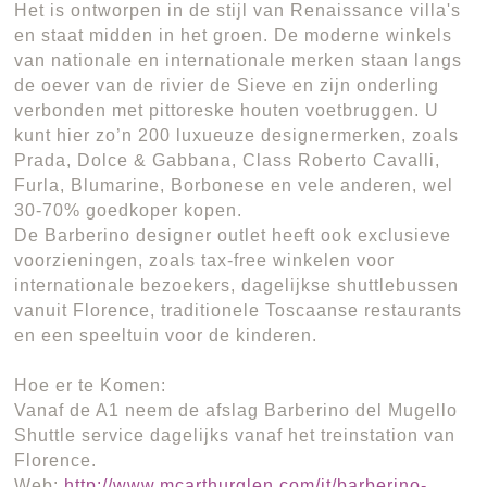
Het is ontworpen in de stijl van Renaissance villa's
en staat midden in het groen. De moderne winkels
van nationale en internationale merken staan langs
de oever van de rivier de Sieve en zijn onderling
verbonden met pittoreske houten voetbruggen. U
kunt hier zo’n 200 luxueuze designermerken, zoals
Prada, Dolce & Gabbana, Class Roberto Cavalli,
Furla, Blumarine, Borbonese en vele anderen, wel
30-70% goedkoper kopen.
De Barberino designer outlet heeft ook exclusieve
voorzieningen, zoals tax-free winkelen voor
internationale bezoekers, dagelijkse shuttlebussen
vanuit Florence, traditionele Toscaanse restaurants
en een speeltuin voor de kinderen.
Hoe er te Komen:
Vanaf de A1 neem de afslag Barberino del Mugello
Shuttle service dagelijks vanaf het treinstation van
Florence.
Web:
http://www.mcarthurglen.com/it/barberino-