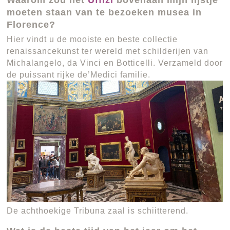
Waarom zou het
Uffizi
bovenaan mijn lijstje
moeten staan van te bezoeken musea in
Florence?
Hier vindt u de mooiste en beste collectie
renaissancekunst ter wereld met schilderijen van
Michalangelo, da Vinci en Botticelli. Verzameld door
de puissant rijke de’Medici familie.
De achthoekige Tribuna zaal is schiitterend.