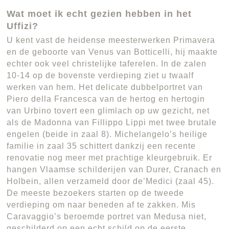
Wat moet ik echt gezien hebben in het
Uffizi?
U kent vast de heidense meesterwerken Primavera
en de geboorte van Venus van Botticelli, hij maakte
echter ook veel christelijke taferelen. In de zalen
10-14 op de bovenste verdieping ziet u twaalf
werken van hem. Het delicate dubbelportret van
Piero della Francesca van de hertog en hertogin
van Urbino tovert een glimlach op uw gezicht, net
als de Madonna van Fillippo Lippi met twee brutale
engelen (beide in zaal 8). Michelangelo’s heilige
familie in zaal 35 schittert dankzij een recente
renovatie nog meer met prachtige kleurgebruik. Er
hangen Vlaamse schilderijen van Durer, Cranach en
Holbein, allen verzameld door de’Medici (zaal 45).
De meeste bezoekers starten op de tweede
verdieping om naar beneden af te zakken. Mis
Caravaggio’s beroemde portret van Medusa niet,
geschilderd op een echt schild op de eerste