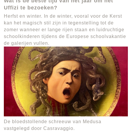
Wat is de beste tijd van het jaar om het
Uffizi te bezoeken?
Herfst en winter. In de winter, vooral voor de Kerst
kan het magisch stil zijn in tegenstelling tot de
zomer wanneer er lange rijen staan en luidruchtige
schoolkinderen tijdens de Europese schoolvakantie
de galerijen vullen.
De bloedstollende schreeuw van Medusa
vastgelegd door Casravaggio.