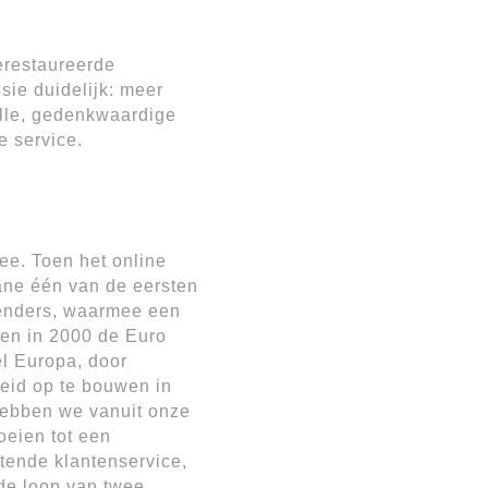
erestaureerde
sie duidelijk: meer
olle, gedenkwaardige
e service.
ee. Toen het online
ane één van de eersten
lenders, waarmee een
oen in 2000 de Euro
el Europa, door
eid op te bouwen in
hebben we vanuit onze
roeien tot een
tende klantenservice,
 de loop van twee