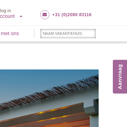
log in
+31 (0)2080 83116
ccount
 met ons
Aanvraag