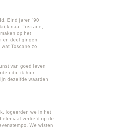
ld. Eind jaren '90
krijk naar Toscane,
e maken op het
n en deel gingen
 wat Toscane zo
unst van goed leven
den die ik hier
zijn dezelfde waarden
k, logeerden we in het
helemaal verliefd op de
levenstempo. We wisten