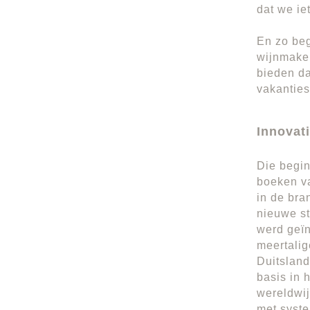
dat we ie
En zo beg
wijnmaker
bieden da
vakanties
Innovat
Die begin
boeken va
in de bra
nieuwe st
werd geïn
meertalig
Duitsland
basis in 
wereldwij
met syste