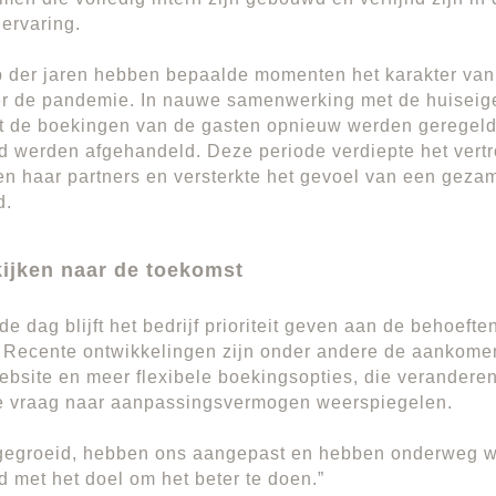
ervaring.
p der jaren hebben bepaalde momenten het karakter van 
r de pandemie. In nauwe samenwerking met de huiseig
at de boekingen van de gasten opnieuw werden geregel
id werden afgehandeld. Deze periode verdiepte het vert
n haar partners en versterkte het gevoel van een gezam
d.
kijken naar de toekomst
e dag blijft het bedrijf prioriteit geven aan de behoeft
. Recente ontwikkelingen zijn onder andere de aankome
bsite en meer flexibele boekingsopties, die verander
e vraag naar aanpassingsvermogen weerspiegelen.
 gegroeid, hebben ons aangepast en hebben onderweg w
jd met het doel om het beter te doen.”