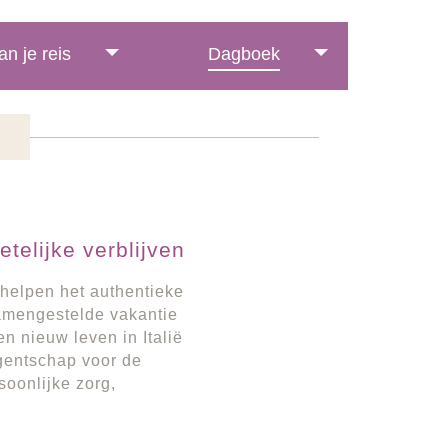
an je reis
Dagboek
telijke verblijven
 helpen het authentieke
samengestelde vakantie
n nieuw leven in Italië
agentschap voor de
oonlijke zorg,