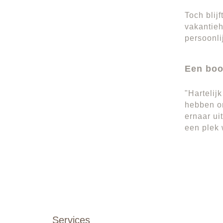
Toch blij
vakantieh
persoonli
Een boo
"Hartelij
hebben on
ernaar ui
een plek
Services