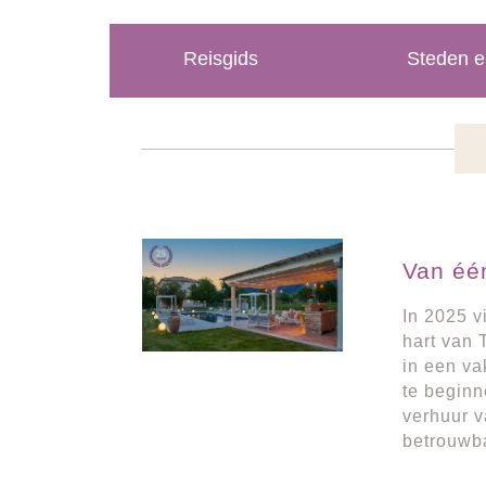
Reisgids
Steden e
Van één
In 2025 v
hart van 
in een va
te beginn
verhuur v
betrouwba