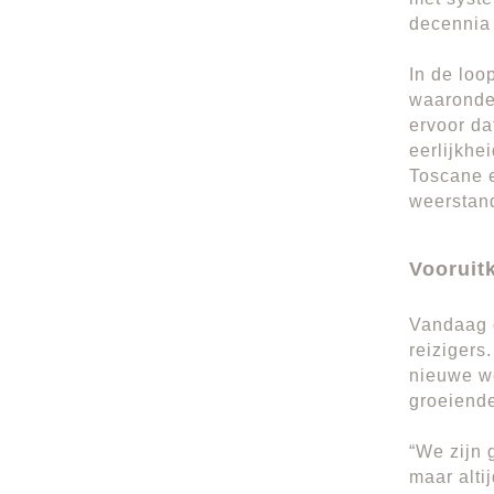
decennia 
In de loo
waaronde
ervoor d
eerlijkhe
Toscane e
weerstan
Vooruit
Vandaag d
reizigers
nieuwe we
groeiend
“We zijn
maar alti