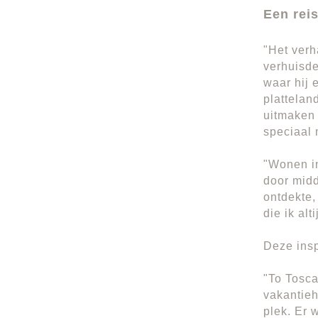
Een reis
"Het verh
verhuisde
waar hij 
plattelan
uitmaken
speciaal 
"Wonen in
door midd
ontdekte,
die ik al
Deze insp
"To Tosca
vakantieh
plek. Er 