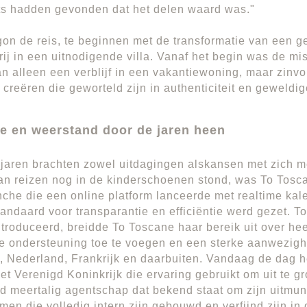
ts hadden gevonden dat het delen waard was."
on de reis, te beginnen met de transformatie van een g
ij in een uitnodigende villa. Vanaf het begin was de mis
n alleen een verblijf in een vakantiewoning, maar zinv
 creëren die geworteld zijn in authenticiteit en geweldig
ie en weerstand door de jaren heen
jaren brachten zowel uitdagingen alskansen met zich m
n reizen nog in de kinderschoenen stond, was To Tosc
nche die een online platform lanceerde met realtime ka
andaard voor transparantie en efficiëntie werd gezet. T
troduceerd, breidde To Toscane haar bereik uit over he
e ondersteuning toe te voegen en een sterke aanwezigh
, Nederland, Frankrijk en daarbuiten. Vandaag de dag 
het Verenigd Koninkrijk die ervaring gebruikt om uit te g
d meertalig agentschap dat bekend staat om zijn uitmun
men die volledig intern zijn gebouwd en verfijnd zijn in