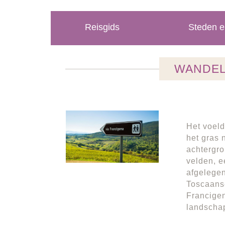
Reisgids
Steden e
WANDEL
Het voeld
het gras 
achtergro
velden, e
afgelegen
Toscaanse
Francigen
landscha