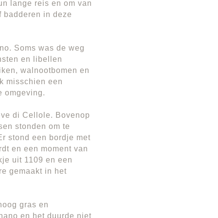
un lange reis en om van
lf badderen in deze
ano. Soms was de weg
sten en libellen
eiken, walnootbomen en
ik misschien een
de omgeving.
eve di Cellole. Bovenop
sen stonden om te
 Er stond een bordje met
wordt en een moment van
kje uit 1109 en een
ure gemaakt in het
hoog gras en
nano en het duurde niet