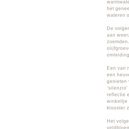
warmwater
het genee
wateren o
De volge
aan weerz
zoemden.
olijfgroe
omleiding
Een van m
een heuv
genieten 
‘silenzio
reflectie
winkeltje
klooster z
Het volg
veldbloem