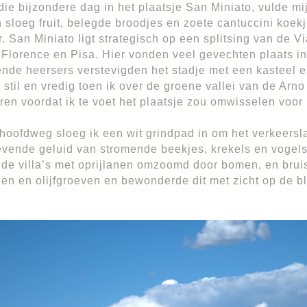
e die bijzondere dag in het plaatsje San Miniato, vulde mi
n sloeg fruit, belegde broodjes en zoete cantuccini koekj
r. San Miniato ligt strategisch op een splitsing van de 
Florence en Pisa. Hier vonden veel gevechten plaats i
ende heersers verstevigden het stadje met een kasteel 
 stil en vredig toen ik over de groene vallei van de Arno
ren voordat ik te voet het plaatsje zou omwisselen voor 
hoofdweg sloeg ik een wit grindpad in om het verkeersla
evende geluid van stromende beekjes, krekels en vogels
nde villa’s met oprijlanen omzoomd door bomen, en brui
en en olijfgroeven en bewonderde dit met zicht op de b