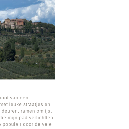
enoot van een
 met leuke straatjes en
 deuren, ramen omlijst
ie mijn pad verlichtten
e populair door de vele