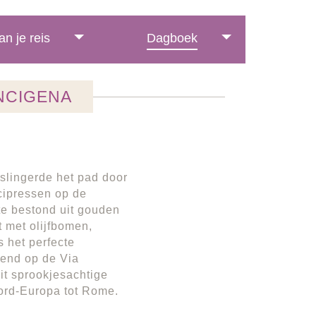
an je reis
Dagboek
NCIGENA
 slingerde het pad door
 cipressen op de
te bestond uit gouden
 met olijfbomen,
s het perfecte
lend op de Via
it sprookjesachtige
ord-Europa tot Rome.