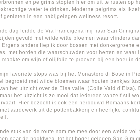
bronnen en pelgrims stopten hier om uit te rusten op h
skrachtige water te drinken. Moderne pelgrims als ikze
f genieten in een nabijgelegen wellness resort.
nde dag leidde de Via Francigena mij naar San Gimign
ijden gevuld met wilde witte bloemen waar vlinders dan
 Ergens anders liep ik door bossen met donkergroene 
ves, met borden die waarschuwden voor herten en waar 
 maakte om wijn of olijfolie te proeven bij een boer in 
ijn favoriete stops was bij het Monastero di Bose in Pi
el begroeid met wilde bloemen waar houten bankjes tus
van het uitzicht over de Elsa vallei (Colle Vald d’Elsa).
’ maar het uitzicht is zo mooi dat iedereen vanzelf stil 
 ervaart. Hier bezocht ik ook een herbouwd Romaans ker
 met aardewerk uit de pottenbakkerij en heerlijke confit
elf.
ende stuk van de route nam me mee door een weide vol 
en naar de hoofdweg, tot het hoger gelegen San Gimig