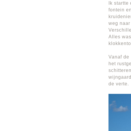
Ik startt
fontein e
kruidenie
weg naar 
Verschill
Alles was
klokkento
Vanaf de 
het rustg
schittere
wijngaard
de verte.