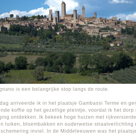
nano is een belangrijke stop langs de route.
 dag arriveerde ik in het plaatsje Gambassi Terme en g
nde koffie op het gezellige pleintje, voordat ik het dorp
ging ontdekken. Ik bekeek hoge huizen met rijkversierde
n luiken, bloembakken en ouderwetse straatverlichting d
e schemering inviel. In de Middeleeuwen was het plaatsj