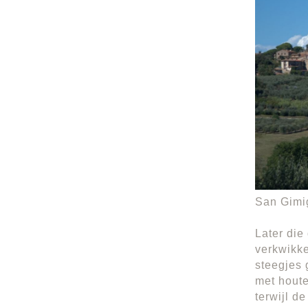
San Gimig
Later die
verkwikke
steegjes 
met houte
terwijl d