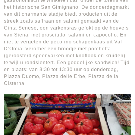
gastronomisch te winkelen dan onder de torens van
het historische San Gimignano. De donderdagmarkt
van dit charmante stadje biedt producten uit de
streek zoals saffraan en salumi gemaakt van de
Cinta Senese, een varkensras gefokt op de heuvels
van Siena, met prosciutto, salami en capocollo. En
niet te vergeten de pecorino schapenkaas uit Val
D’Orcia. Verorber een broodje met porchetta
(geroosterd speenvarken met knoflook en kruiden)
terwijl u rondslentert. Een goddelijke sandwich! Tijd
en plaats: van 8:30 tot 13:30 uur op donderdag,
Piazza Duomo, Piazza delle Erbe, Piazza della
Cisterna.