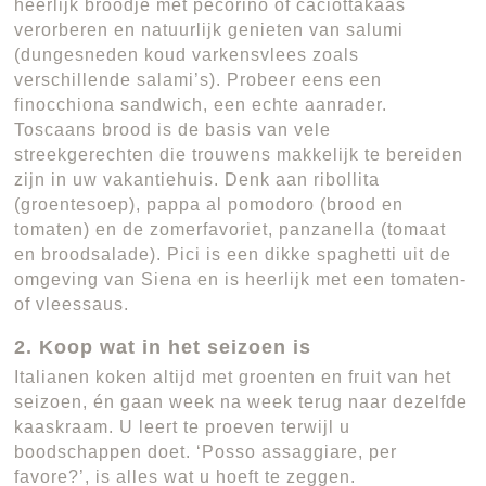
heerlijk broodje met pecorino of caciottakaas
verorberen en natuurlijk genieten van salumi
(dungesneden koud varkensvlees zoals
verschillende salami’s). Probeer eens een
finocchiona sandwich, een echte aanrader.
Toscaans brood is de basis van vele
streekgerechten die trouwens makkelijk te bereiden
zijn in uw vakantiehuis. Denk aan ribollita
(groentesoep), pappa al pomodoro (brood en
tomaten) en de zomerfavoriet, panzanella (tomaat
en broodsalade). Pici is een dikke spaghetti uit de
omgeving van Siena en is heerlijk met een tomaten-
of vleessaus.
2. Koop wat in het seizoen is
Italianen koken altijd met groenten en fruit van het
seizoen, én gaan week na week terug naar dezelfde
kaaskraam. U leert te proeven terwijl u
boodschappen doet. ‘Posso assaggiare, per
favore?’, is alles wat u hoeft te zeggen.