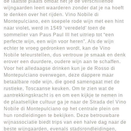
de laatste plaats omdat het je de verschillende
wijngaarden leert waarderen zonder dat je na hoeft
te denken over het rijden. Vino Nobile di
Montepulciano, een soepele rode wijn met een hint
naar violet, werd in 1549 ‘veredeld’ toen de
sommelier van Paus Paul III het uitriep tot “een
perfecte wijn, een wijn voor heren”. Als de wijn
echter te vroeg gedronken wordt, kan de Vino
Nobile teleurstellen, dus vertrouw je smaak en denk
erover een duurdere, oudere wijn aan te schaffen.
Voor het alledaagse drinken kun je de Rosso di
Montepulciano overwegen, deze dappere maar
betaalbare rode wijn, die goed samengaat met de
rustieke, Toscaanse keuken. Om te zien wat de
aantrekkingskracht is en om een kijkje te nemen in
de plaatselijke cultuur ga je naar de Strada del Vino
Nobile di Montepulciano op het centrale plein om
hun rondleidingen te bekijken. Deze betrouwbare
wijnassociatie biedt trips van een halve dag naar de
beste wijngaarden, evenals stadsrondleidingen,