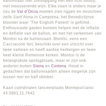
ballonvaart met zonsopgang met een licht ontbijt,
met mousserende wijn. Elke vaart is anders maar je
zou de
Val d’Orcia
moeten zien liggen en misschien
zelfs Sant’Anna in Camprena, het Benedictijnse
klooster waar ‘The English Patient’ is gefilmd.
Enthousiaste gasten kunnen helpen met de inflatie
en deflatie van de ballon, en met het verkennen van
Montisi na de ballonvaart. Montisi, eens een
Cacciaconti fort, beschikt over een uitzicht over
twee valleien en heeft aardse herbergen en twee
heel kleine Romeinse kerken. Montisi is de
belangrijkste opstijgplaats, maar er zijn ook
anderen buiten
Siena
en
Cortona
. Houd in
gedachten dat ballonvaarten alleen mogelijk zijn
tussen mei en half oktober.
Kaart coördinaten lanceerplaats Montepulciano:
43.0861,11.7642