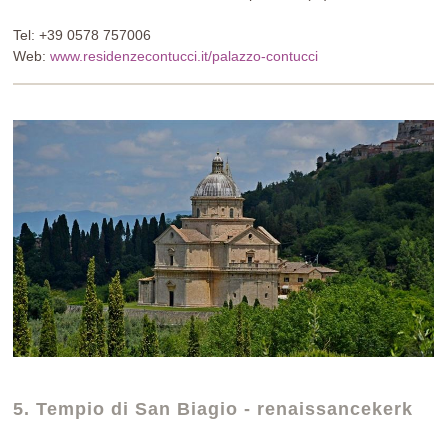
Tel: +39 0578 757006
Web:
www.residenzecontucci.it/palazzo-contucci
5. Tempio di San Biagio - renaissancekerk