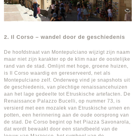
2. Il Corso – wandel door de geschiedenis
De hoofdstraat van Montepulciano wijzigt zijn naam
maar niet zijn karakter op de klim naar de oostelijke
rand van de stad. Omlijnt met hoge, groene huizen,
is Il Corso waardig en gereserveerd, net als
Montepulciano zelf. Onderweg vind je snapshots uit
de geschiedenis, van plechtige renaissancehuizen
aan het lage gedeelte tot Etruskische artefacten. De
Renaissance Palazzo Bucelli, op nummer 73, is
versierd met een mozaïek van Etruskische urnen en
potten, een herinnering aan de oude oorsprong van
de stad. De Corso begint op het Piazza Savonarola,
dat wordt bewaakt door een standbeeld van de
leeuw van Marzocco, het symbool van de