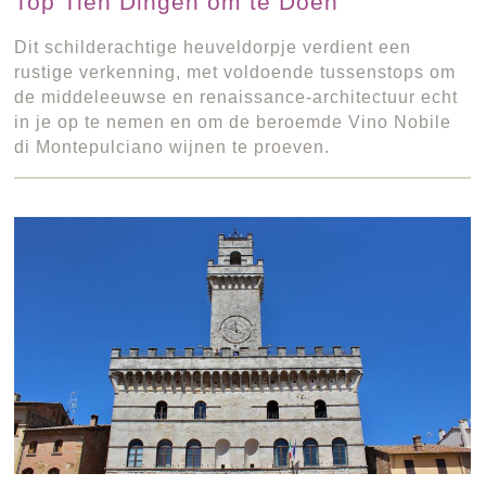
Top Tien Dingen om te Doen
Dit schilderachtige heuveldorpje verdient een
rustige verkenning, met voldoende tussenstops om
de middeleeuwse en renaissance-architectuur echt
in je op te nemen en om de beroemde Vino Nobile
di Montepulciano wijnen te proeven.