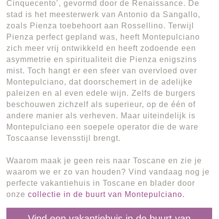
Cinquecento’, gevormd door de Renaissance. De
stad is het meesterwerk van Antonio da Sangallo,
zoals Pienza toebehoort aan Rossellino. Terwijl
Pienza perfect gepland was, heeft Montepulciano
zich meer vrij ontwikkeld en heeft zodoende een
asymmetrie en spiritualiteit die Pienza enigszins
mist. Toch hangt er een sfeer van overvloed over
Montepulciano, dat doorschemert in de adelijke
paleizen en al even edele wijn. Zelfs de burgers
beschouwen zichzelf als superieur, op de één of
andere manier als verheven. Maar uiteindelijk is
Montepulciano een soepele operator die de ware
Toscaanse levensstijl brengt.
Waarom maak je geen reis naar Toscane en zie je
waarom we er zo van houden? Vind vandaag nog je
perfecte vakantiehuis in Toscane en blader door
onze
collectie in de buurt van Montepulciano.
Vind een vakantiehuis in de buurt van