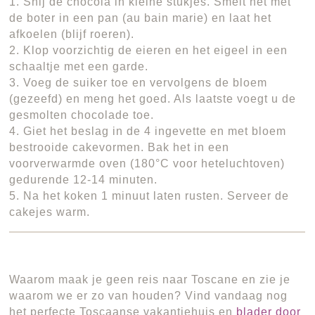
1. Snij de chocola in kleine stukjes. Smelt het met
de boter in een pan (au bain marie) en laat het
afkoelen (blijf roeren).
2. Klop voorzichtig de eieren en het eigeel in een
schaaltje met een garde.
3. Voeg de suiker toe en vervolgens de bloem
(gezeefd) en meng het goed. Als laatste voegt u de
gesmolten chocolade toe.
4. Giet het beslag in de 4 ingevette en met bloem
bestrooide cakevormen. Bak het in een
voorverwarmde oven (180°C voor heteluchtoven)
gedurende 12-14 minuten.
5. Na het koken 1 minuut laten rusten. Serveer de
cakejes warm.
Waarom maak je geen reis naar Toscane en zie je
waarom we er zo van houden? Vind vandaag nog
het perfecte Toscaanse vakantiehuis en
blader door